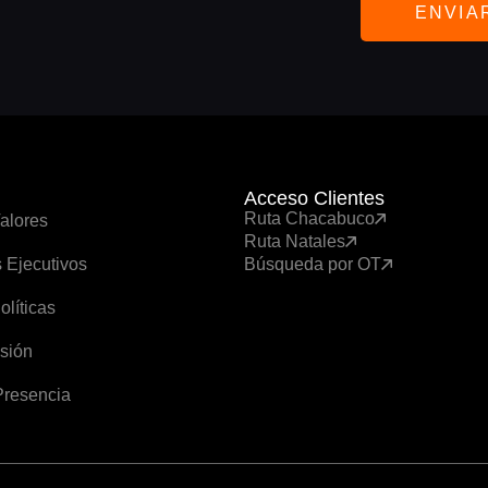
ENVIA
Acceso Clientes
Ruta Chacabuco
alores
Ruta Natales
s Ejecutivos
Búsqueda por OT
olíticas
isión
 Presencia